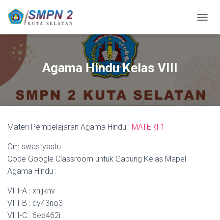
T
O
G
G
L
Agama Hindu Kelas VIII
E
N
A
V
I
G
Materi Pembelajaran Agama Hindu :
MATERI 1
A
S
Om swastyastu
I
Code Google Classroom untuk Gabung Kelas Mapel
Agama Hindu :
VIII-A : xhljknv
VIII-B : dy43no3
VIII-C : 6ea462i