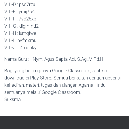
VIII-D : psq7rzu
VIII-E : ymij764
VIII-F : 7vd26xp
VIII-G : dlgmmd2
VIII-H : lumqfwe
VIII-I : nvfmxmu
VIII-J : r4mabky
Nama Guru : I Nym, Agus Sapta Adi, S.Ag.,M.Pd.H
Bagi yang belum punya Google Classroom, silahkan
download di Play Store. Semua berkaitan dengan absensi
kehadiran, materi, tugas dan ulangan Agama Hindu
semuanya melalui Google Classroom.
Suksma