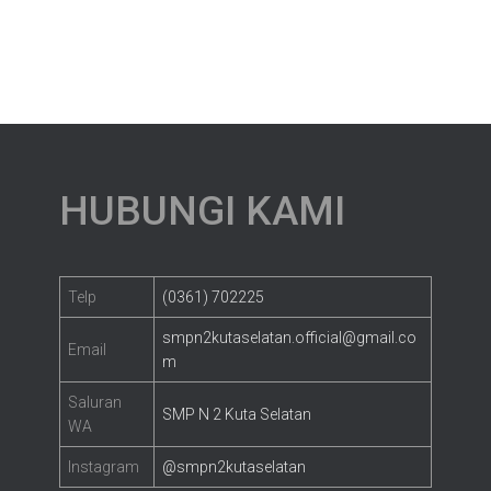
HUBUNGI KAMI
Telp
(0361) 702225
smpn2kutaselatan.official@gmail.co
Email
m
Saluran
SMP N 2 Kuta Selatan
WA
Instagram
@smpn2kutaselatan