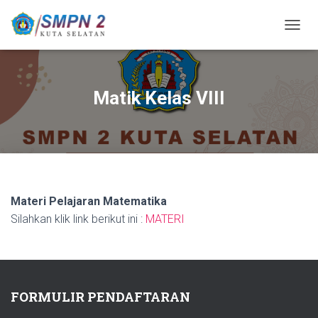
T
O
G
G
L
Matik Kelas VIII
E
N
A
V
I
G
A
S
Materi Pelajaran Matematika
I
Silahkan klik link berikut ini :
MATERI
FORMULIR PENDAFTARAN