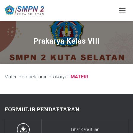
T
O
G
G
L
Prakarya Kelas VIII
E
N
A
V
I
G
Materi Pembelajaran Prakarya :
MATERI
A
S
I
FORMULIR PENDAFTARAN
Lihat Ketentuan