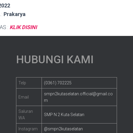
2022
 :
Prakarya
AS :
KLIK DISINI
HUBUNGI KAMI
Telp
(0361) 702225
smpn2kutaselatan.official@gmail.co
Email
m
Saluran
SMP N 2 Kuta Selatan
WA
Instagram
@smpn2kutaselatan