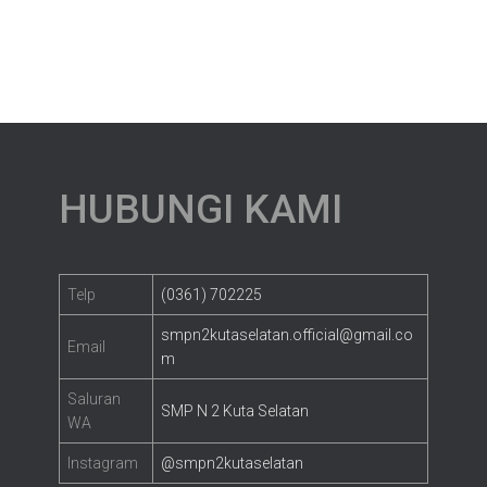
HUBUNGI KAMI
Telp
(0361) 702225
smpn2kutaselatan.official@gmail.co
Email
m
Saluran
SMP N 2 Kuta Selatan
WA
Instagram
@smpn2kutaselatan