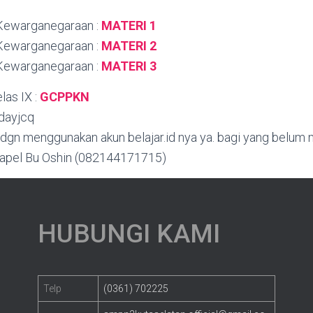
 Kewarganegaraan :
MATERI 1
 Kewarganegaraan :
MATERI 2
 Kewarganegaraan :
MATERI 3
las IX :
GCPPKN
dayjcq
x dgn menggunakan akun belajar.id nya ya. bagi yang belu
mapel Bu Oshin (082144171715)
HUBUNGI KAMI
Telp
(0361) 702225