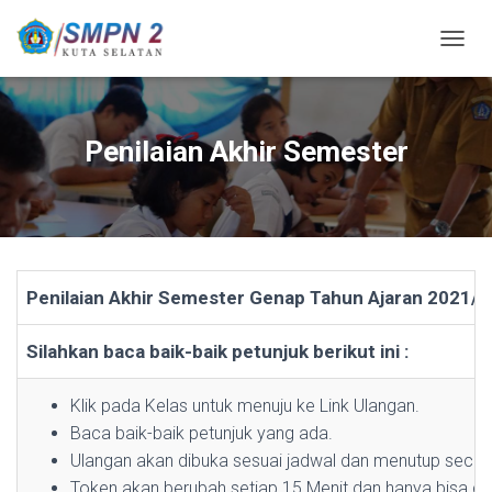
T
O
G
G
L
Penilaian Akhir Semester
E
N
A
V
I
G
A
Penilaian Akhir Semester Genap Tahun Ajaran 2021/
S
I
Silahkan baca baik-baik petunjuk berikut ini :
Klik pada Kelas untuk menuju ke Link Ulangan.
Baca baik-baik petunjuk yang ada.
Ulangan akan dibuka sesuai jadwal dan menutup secar
Token akan berubah setiap 15 Menit dan hanya bisa dig