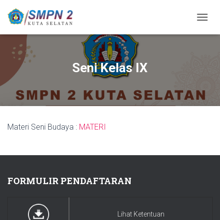
T
O
G
G
L
Seni Kelas IX
E
N
A
V
I
G
Materi Seni Budaya :
MATERI
A
S
I
FORMULIR PENDAFTARAN
Lihat Ketentuan