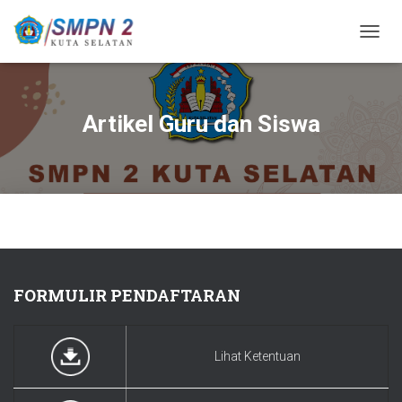
T
O
G
G
L
Artikel Guru dan Siswa
E
N
A
V
I
G
A
S
I
FORMULIR PENDAFTARAN
Lihat Ketentuan