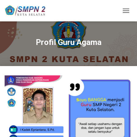
T
O
G
G
L
Profil Guru Agama
E
N
A
V
I
G
A
S
I