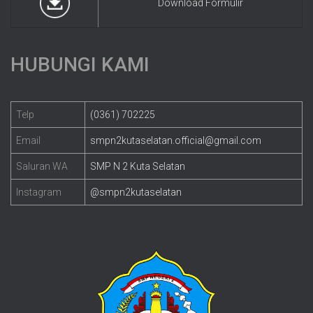
Download Formulir
HUBUNGI KAMI
Telp
(0361) 702225
Email
smpn2kutaselatan.official@gmail.com
Saluran WA
SMP N 2 Kuta Selatan
Instagram
@smpn2kutaselatan