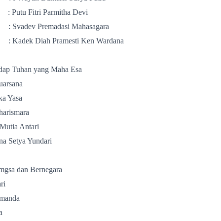
tu Fitri Parmitha Devi
vadev Premadasi Mahasagara
k Diah Pramesti Ken Wardana
dap Tuhan yang Maha Esa
uarsana
ka Yasa
harismara
Mutia Antari
a Setya Yundari
mgsa dan Bernegara
ri
Amanda
a