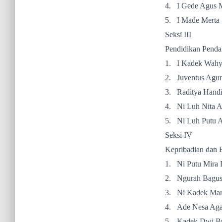
4.
I Gede Agus 
5.
I Made Merta 
Seksi III
Pendidikan Penda
1.
I Kadek Wah
2.
Juventus Agun
3.
Raditya Handi
4.
Ni Luh Nita A
5.
Ni Luh Putu A
Seksi IV
Kepribadian dan 
1.
Ni Putu Mira 
2.
Ngurah Bagus
3.
Ni Kadek Mar
4.
Ade Nesa Agas
5.
Kadek Dwi Bu