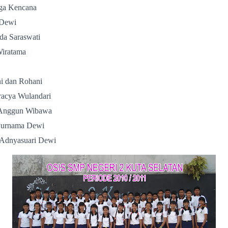
oga Kencana
 Dewi
da Saraswati
Wiratama
i dan Rohani
acya Wulandari
 Anggun Wibawa
Purnama Dewi
Adnyasuari Dewi