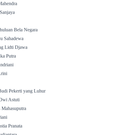
Mahendra
Sanjaya
huluan Bela Negara
yu Sahadewa
g Lidti Djawa
ka Putra
ndriani
rini
Budi Pekerti yang Luhur
Dwi Astuti
 Mahasuputra
iani
tia Pranata
diantara