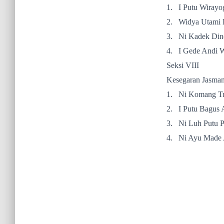
1.
I Putu Wiray
2.
Widya Utami
3.
Ni Kadek Din
4.
I Gede Andi 
Seksi VIII
Kesegaran Jasman
1.
Ni Komang Tr
2.
I Putu Bagus
3.
Ni Luh Putu 
4.
Ni Ayu Made 