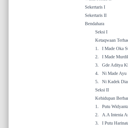
Sekertaris I : Pu
Sekertaris II : S
Bendahara : Kade
Seksi I
Ketaqwaan Terha
1.
I Made Oka S
2.
I Made Murdi
3.
Gde Aditya K
4.
Ni Made Ayu 
5.
Ni Kadek Dian
Seksi II
Kehidupan Berba
1.
Putu Widyanta
2.
A.A Intenia 
3.
I Putu Harinat