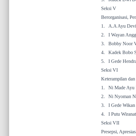
Seksi V
Berorganisasi, Pe
1.
A.A Ayu Devi
2.
I Wayan Angga
3.
Bobby Noor V
4.
Kadek Bobo S
5.
I Gede Hendra
Seksi VI
Keterampilan dan
1.
Ni Made Ayu 
2.
Ni Nyoman No
3.
I Gede Wikan
4.
I Putu Wirana
Seksi VII
Presepsi, Apresias