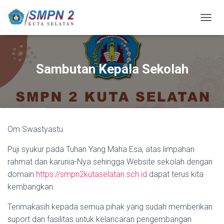
T
O
G
G
L
Sambutan Kepala Sekolah
E
N
A
V
I
G
Om Swastyastu
A
S
Puji syukur pada Tuhan Yang Maha Esa, atas limpahan
I
rahmat dan karunia-Nya sehingga Website sekolah dengan
domain
https://smpn2kutaselatan.sch.id
dapat terus kita
kembangkan.
Terimakasih kepada semua pihak yang sudah memberikan
suport dan fasilitas untuk kelancaran pengembangan