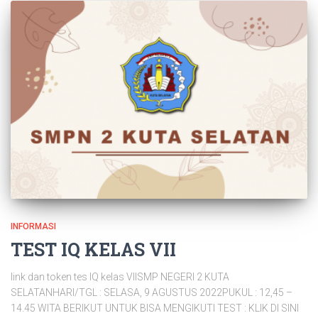
INFORMASI
TEST IQ KELAS VII
link dan token tes IQ kelas VIISMP NEGERI 2 KUTA
SELATANHARI/TGL : SELASA, 9 AGUSTUS 2022PUKUL : 12,45 –
14.45 WITA BERIKUT UNTUK BISA MENGIKUTI TEST : KLIK DI SINI