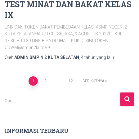
TEST MINAT DAN BAKAT KELAS
IX
LINK DAN TOKEN BAKAT PEMBEDAAN KELAS IXSMP NEGERI 2
KUTA SELATANHARI/TGL : SELASA, 9 AGUSTUS 2022PUKUL :
07.30 – 10.30 LINK BISA DI LIHAT : KLIK DI SINI TOKEN :
CUWM@smpn2kutsel9
Oleh
ADMIN SMP N 2 KUTA SELATAN
,
4 tahun
yang lalu
Paginasi
1
2
…
12
BERIKUTNYA
pos
C
Cari …
a
r
i
u
INFORMASI TERBARU
n