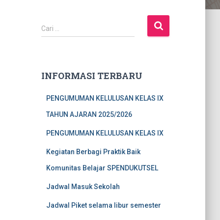
C
Cari …
a
r
i
u
INFORMASI TERBARU
n
t
PENGUMUMAN KELULUSAN KELAS IX
u
k
TAHUN AJARAN 2025/2026
:
PENGUMUMAN KELULUSAN KELAS IX
Kegiatan Berbagi Praktik Baik
Komunitas Belajar SPENDUKUTSEL
Jadwal Masuk Sekolah
Jadwal Piket selama libur semester