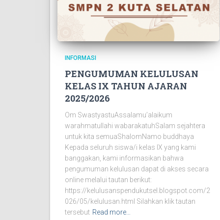
INFORMASI
PENGUMUMAN KELULUSAN
KELAS IX TAHUN AJARAN
2025/2026
Om SwastyastuAssalamu’alaikum
warahmatullahi wabarakatuhSalam sejahtera
untuk kita semuaShalomNamo buddhaya
Kepada seluruh siswa/i kelas IX yang kami
banggakan, kami informasikan bahwa
pengumuman kelulusan dapat di akses secara
online melalui tautan berikut:
https://kelulusanspendukutsel.blogspot.com/2
026/05/kelulusan.html Silahkan klik tautan
tersebut
Read more…