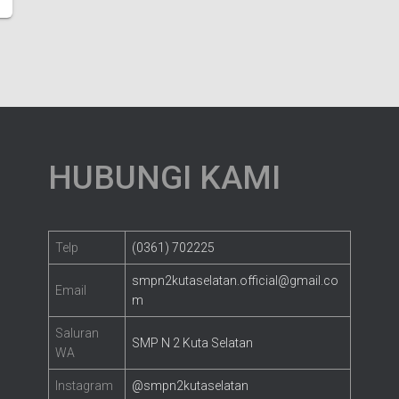
HUBUNGI KAMI
Telp
(0361) 702225
smpn2kutaselatan.official@gmail.co
Email
m
Saluran
SMP N 2 Kuta Selatan
WA
Instagram
@smpn2kutaselatan