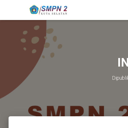
I
Dipubli