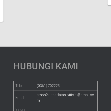
HUBUNGI KAMI
Telp
(0361) 702225
smpn2kutaselatan.official@gmail.co
Email
m
Saluran