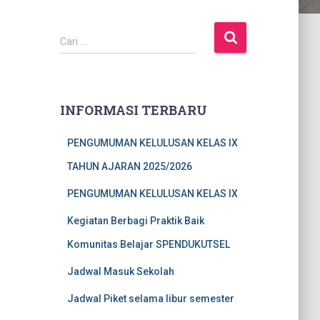
C
Cari …
a
r
i
u
INFORMASI TERBARU
n
t
PENGUMUMAN KELULUSAN KELAS IX
u
k
TAHUN AJARAN 2025/2026
:
PENGUMUMAN KELULUSAN KELAS IX
Kegiatan Berbagi Praktik Baik
Komunitas Belajar SPENDUKUTSEL
Jadwal Masuk Sekolah
Jadwal Piket selama libur semester