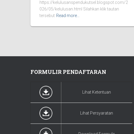
https://kelulusanspendukutsel.blogspot.com/2
026/05/kelulusan.html Silahkan klik tautan
tersebut
Read more…
FORMULIR PENDAFTARAN
Lihat Ketentuan
Lihat Persyaratan