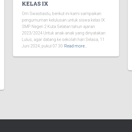
KELAS IX
Om Swastiastu, berikut ini kami sampaikan
pengumuman kelulusan untuk siswa kelas IX
SMP Negeri 2 Kuta Selatan tahun ajaran
2023/2024.Untuk anak-anak yang dinyatakan
Lulus, agar datang ke sekolah hari Selasa, 11
Juni 2024, pukul 07.30
Read more…