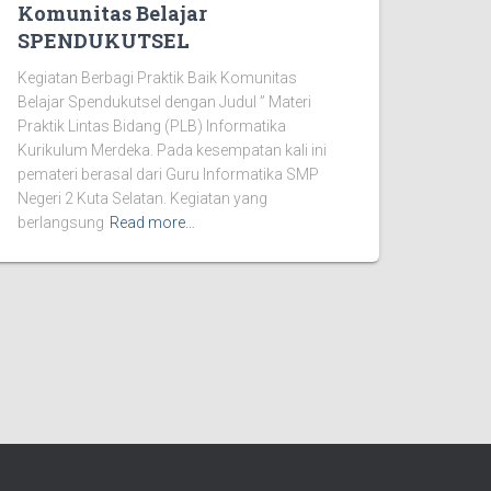
Komunitas Belajar
SPENDUKUTSEL
Kegiatan Berbagi Praktik Baik Komunitas
Belajar Spendukutsel dengan Judul ” Materi
Praktik Lintas Bidang (PLB) Informatika
Kurikulum Merdeka. Pada kesempatan kali ini
pemateri berasal dari Guru Informatika SMP
Negeri 2 Kuta Selatan. Kegiatan yang
berlangsung
Read more…