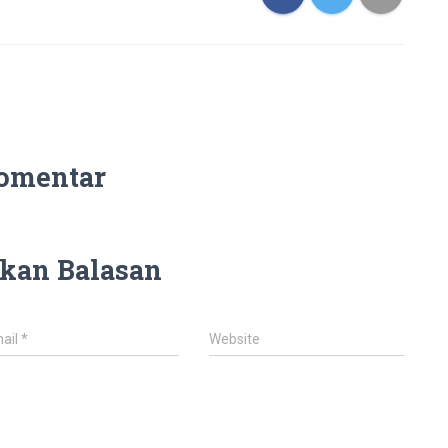
omentar
kan Balasan
ail
*
Website