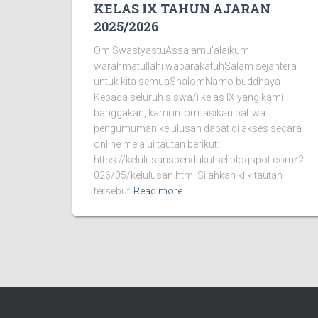
KELAS IX TAHUN AJARAN
2025/2026
Om SwastyastuAssalamu’alaikum
warahmatullahi wabarakatuhSalam sejahtera
untuk kita semuaShalomNamo buddhaya
Kepada seluruh siswa/i kelas IX yang kami
banggakan, kami informasikan bahwa
pengumuman kelulusan dapat di akses secara
online melalui tautan berikut:
https://kelulusanspendukutsel.blogspot.com/2
026/05/kelulusan.html Silahkan klik tautan
tersebut
Read more…