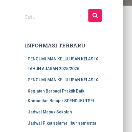
C
Cari …
a
r
i
u
INFORMASI TERBARU
n
t
PENGUMUMAN KELULUSAN KELAS IX
u
k
TAHUN AJARAN 2025/2026
:
PENGUMUMAN KELULUSAN KELAS IX
Kegiatan Berbagi Praktik Baik
Komunitas Belajar SPENDUKUTSEL
Jadwal Masuk Sekolah
Jadwal Piket selama libur semester