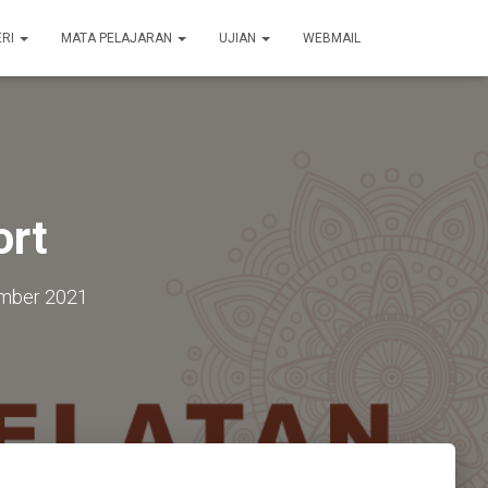
ERI
MATA PELAJARAN
UJIAN
WEBMAIL
ort
mber 2021