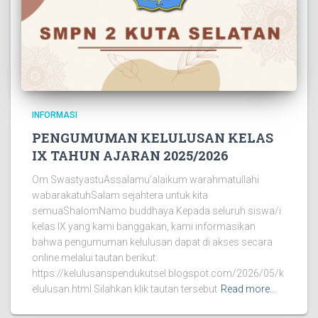
INFORMASI
PENGUMUMAN KELULUSAN KELAS
IX TAHUN AJARAN 2025/2026
Om SwastyastuAssalamu’alaikum warahmatullahi
wabarakatuhSalam sejahtera untuk kita
semuaShalomNamo buddhaya Kepada seluruh siswa/i
kelas IX yang kami banggakan, kami informasikan
bahwa pengumuman kelulusan dapat di akses secara
online melalui tautan berikut:
https://kelulusanspendukutsel.blogspot.com/2026/05/k
elulusan.html Silahkan klik tautan tersebut
Read more…