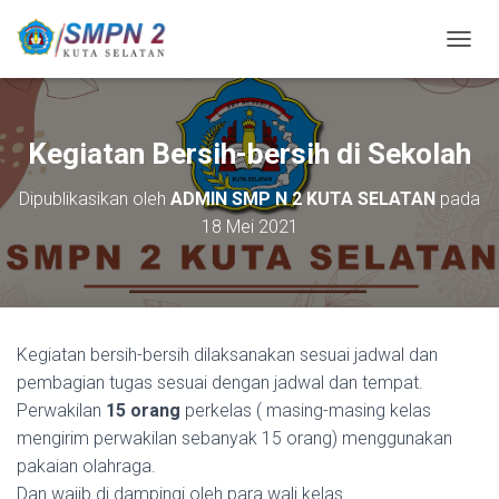
T
O
G
G
L
Kegiatan Bersih-bersih di Sekolah
E
N
Dipublikasikan oleh
ADMIN SMP N 2 KUTA SELATAN
pada
A
18 Mei 2021
V
I
G
A
S
I
Kegiatan bersih-bersih dilaksanakan sesuai jadwal dan
pembagian tugas sesuai dengan jadwal dan tempat.
Perwakilan
15 orang
perkelas ( masing-masing kelas
mengirim perwakilan sebanyak 15 orang) menggunakan
pakaian olahraga.
Dan wajib di dampingi oleh para wali kelas.