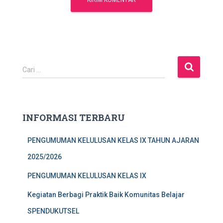
C
Cari …
a
r
i
u
INFORMASI TERBARU
n
t
PENGUMUMAN KELULUSAN KELAS IX TAHUN AJARAN
u
k
2025/2026
:
PENGUMUMAN KELULUSAN KELAS IX
Kegiatan Berbagi Praktik Baik Komunitas Belajar
SPENDUKUTSEL