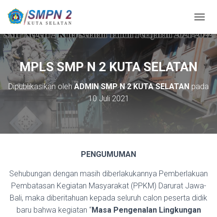
T
O
G
G
L
MPLS SMP N 2 KUTA SELATAN
E
N
Dipublikasikan oleh
ADMIN SMP N 2 KUTA SELATAN
pada
A
10 Juli 2021
V
I
G
A
S
I
PENGUMUMAN
Sehubungan dengan masih diberlakukannya Pemberlakuan
Pembatasan Kegiatan Masyarakat (PPKM) Darurat Jawa-
Bali, maka diberitahuan kepada seluruh calon peserta didik
baru bahwa kegiatan “
Masa Pengenalan Lingkungan