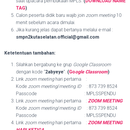
saat upacara pembukaan MPLS.
(
DOWNLOAD NAME
TAG
)
Calon peserta didik baru wajib join
zoom meeting
10
menit sebelum acara dimulai.
Jika kurang jelas dapat bertanya melalui e-mail :
smpn2kutaselatan.official@gmail.com
Ketetentuan tambahan:
Silahkan bergabung ke grup
Google Classroom
dengan kode “
2abyeye
”.
(
Go
ogle Classroom
)
Link
zoom meeting
hari pertama :
Kode
zoom meeting
/
meeting ID
: 873 739 8524
Passcode : MPLSSPENDU
Link
zoom meeting
hari pertama :
ZOOM MEETING
Kode
zoom meeting
/
meeting ID
: 873 739 8524
Passcode : MPLSSPENDU
Link
zoom meeting
hari pertama :
ZOOM MEETING
HARI KETIGA