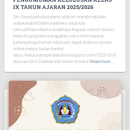
IX TAHUN AJARAN 2025/2026
Om SwastyastuAssalamu’alaikum warahmatullahi
wabarakatuhSalam sejahtera untuk kita
semuaShalomNamo buddhaya Kepada seluruh siswa/i
kelas IX yang kami banggakan, kami informasikan
bahwa pengumuman kelulusan dapat di akses secara
online melalui tautan berikut:
https://kelulusanspendukutsel.blogspot.com/2026/05/k
elulusan.html Silahkan klik tautan tersebut
Read more…