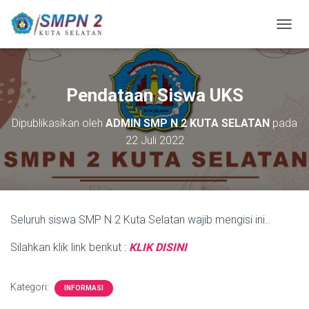
T
O
G
G
L
Pendataan Siswa UKS
E
N
Dipublikasikan oleh
ADMIN SMP N 2 KUTA SELATAN
pada
A
22 Juli 2022
V
I
G
A
S
I
Seluruh siswa SMP N 2 Kuta Selatan wajib mengisi ini..
Silahkan klik link berikut :
KLIK DISINI
Kategori:
INFORMASI