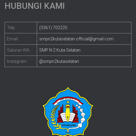
HUBUNGI KAMI
Telp
(0361) 702225
Email
smpn2kutaselatan.official@gmail.com
Saluran WA
SMP N 2 Kuta Selatan
Instagram
@smpn2kutaselatan