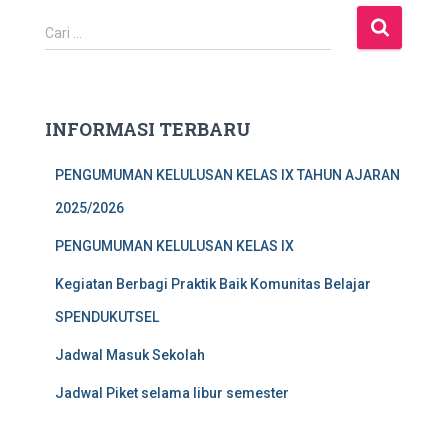
C
Cari …
a
r
i
u
INFORMASI TERBARU
n
t
PENGUMUMAN KELULUSAN KELAS IX TAHUN AJARAN
u
k
2025/2026
:
PENGUMUMAN KELULUSAN KELAS IX
Kegiatan Berbagi Praktik Baik Komunitas Belajar
SPENDUKUTSEL
Jadwal Masuk Sekolah
Jadwal Piket selama libur semester