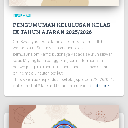
INFORMASI
PENGUMUMAN KELULUSAN KELAS
IX TAHUN AJARAN 2025/2026
Om SwastyastuAssalamu’alaikum warahmatullahi
wabarakatuhSalam sejahtera untuk kita
semuaShalomNamo buddhaya Kepada seluruh siswa/i
kelas IX yang kami banggakan, kami informasikan
bahwa pengumuman kelulusan dapat di akses secara
online melalui tautan berikut:
https://kelulusanspendukutsel.blogspot.com/2026/05/k
elulusan.html Silahkan klik tautan tersebut
Read more…