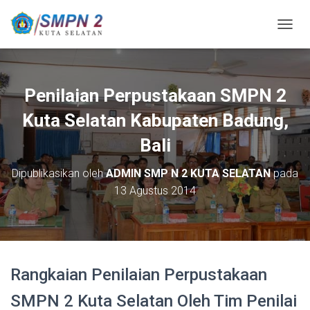
T
O
G
G
L
Penilaian Perpustakaan SMPN 2
E
N
Kuta Selatan Kabupaten Badung,
A
V
Bali
I
G
Dipublikasikan oleh
ADMIN SMP N 2 KUTA SELATAN
pada
A
13 Agustus 2014
S
I
Rangkaian Penilaian Perpustakaan
SMPN 2 Kuta Selatan Oleh Tim Penilai