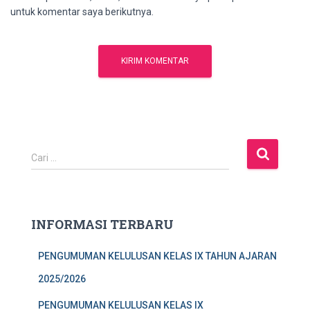
untuk komentar saya berikutnya.
C
Cari …
a
r
i
u
INFORMASI TERBARU
n
t
PENGUMUMAN KELULUSAN KELAS IX TAHUN AJARAN
u
k
2025/2026
:
PENGUMUMAN KELULUSAN KELAS IX