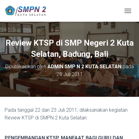
T
O
G
G
L
Review KTSP di SMP Negeri 2 Kuta
E
N
Selatan, Badung, Bali
A
V
Dipublikasikan oleh
ADMIN SMP N 2 KUTA SELATAN
pada
I
28 Juli 2011
G
A
S
I
Pada tanggal 22 dan 23 Juli 2011, dilaksanakan kegiatan
Review KTSP di SMPN 2 Kuta Selatan.
PENGEMBANGAN KTSP, MANFAAT BAGI GURU DAN