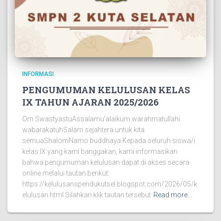
INFORMASI
PENGUMUMAN KELULUSAN KELAS
IX TAHUN AJARAN 2025/2026
Om SwastyastuAssalamu’alaikum warahmatullahi
wabarakatuhSalam sejahtera untuk kita
semuaShalomNamo buddhaya Kepada seluruh siswa/i
kelas IX yang kami banggakan, kami informasikan
bahwa pengumuman kelulusan dapat di akses secara
online melalui tautan berikut:
https://kelulusanspendukutsel.blogspot.com/2026/05/k
elulusan.html Silahkan klik tautan tersebut
Read more…