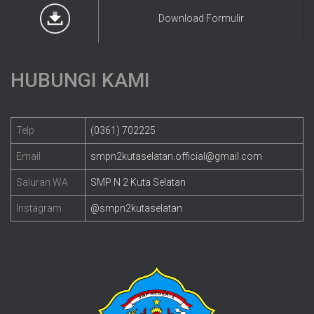
Download Formulir
HUBUNGI KAMI
Telp
(0361) 702225
Email
smpn2kutaselatan.official@gmail.com
Saluran WA
SMP N 2 Kuta Selatan
Instagram
@smpn2kutaselatan