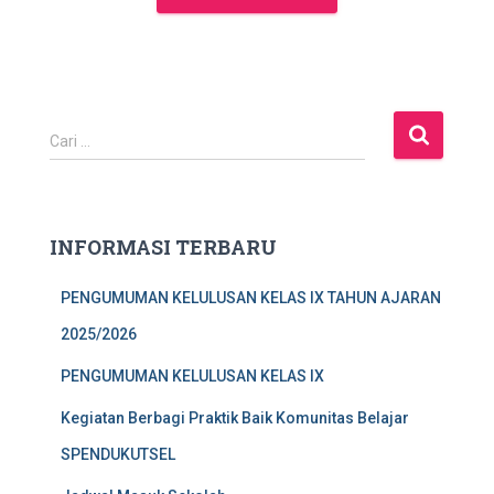
C
Cari …
a
r
i
u
INFORMASI TERBARU
n
t
PENGUMUMAN KELULUSAN KELAS IX TAHUN AJARAN
u
k
2025/2026
:
PENGUMUMAN KELULUSAN KELAS IX
Kegiatan Berbagi Praktik Baik Komunitas Belajar
SPENDUKUTSEL