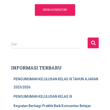
C
Cari …
a
r
i
u
INFORMASI TERBARU
n
t
PENGUMUMAN KELULUSAN KELAS IX TAHUN AJARAN
u
k
2025/2026
:
PENGUMUMAN KELULUSAN KELAS IX
Kegiatan Berbagi Praktik Baik Komunitas Belajar