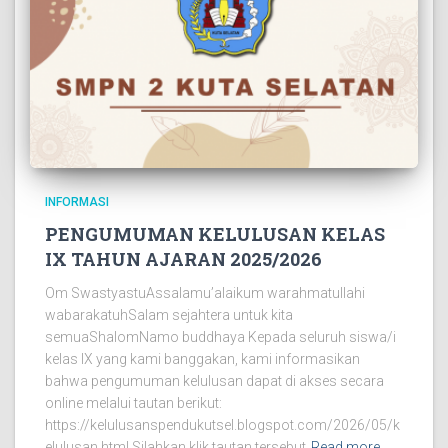
INFORMASI
PENGUMUMAN KELULUSAN KELAS
IX TAHUN AJARAN 2025/2026
Om SwastyastuAssalamu’alaikum warahmatullahi
wabarakatuhSalam sejahtera untuk kita
semuaShalomNamo buddhaya Kepada seluruh siswa/i
kelas IX yang kami banggakan, kami informasikan
bahwa pengumuman kelulusan dapat di akses secara
online melalui tautan berikut:
https://kelulusanspendukutsel.blogspot.com/2026/05/k
elulusan.html Silahkan klik tautan tersebut
Read more…