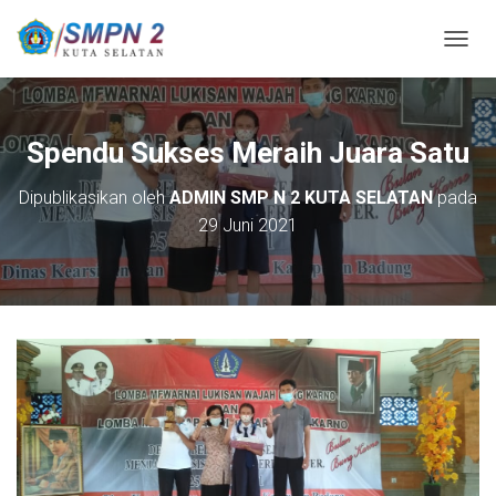
T
O
G
G
L
Spendu Sukses Meraih Juara Satu
E
N
Dipublikasikan oleh
ADMIN SMP N 2 KUTA SELATAN
pada
A
29 Juni 2021
V
I
G
A
S
I